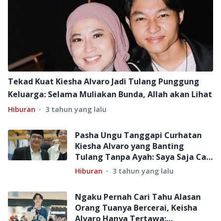
Tekad Kuat Kiesha Alvaro Jadi Tulang Punggung
Keluarga: Selama Muliakan Bunda, Allah akan Lihat
Hiburan
3 tahun yang lalu
Pasha Ungu Tanggapi Curhatan
Kiesha Alvaro yang Banting
Tulang Tanpa Ayah: Saya Saja Cari
Duit dari Usia 18 Tahun
Hiburan
3 tahun yang lalu
Ngaku Pernah Cari Tahu Alasan
Orang Tuanya Bercerai, Keisha
Alvaro Hanya Tertawa: