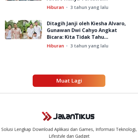
Jawabannya Beda
Hiburan
3 tahun yang lalu
Ditagih Janji oleh Kiesha Alvaro,
Gunawan Dwi Cahyo Angkat
Bicara: Kita Tidak Tahu
Bagaimana ke Depannya
Hiburan
3 tahun yang lalu
Muat Lagi
Solusi Lengkap Download Aplikasi dan Games, Informasi Teknologi,
Lifestyle dan Gadget