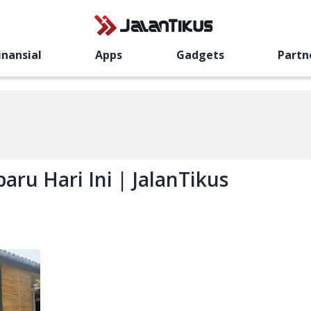
inansial
Apps
Gadgets
Partn
aru Hari Ini | JalanTikus