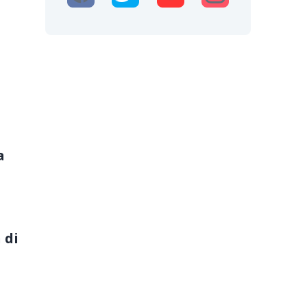
a
 di