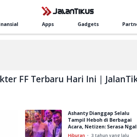
inansial
Apps
Gadgets
Partn
ter FF Terbaru Hari Ini | JalanTi
Ashanty Dianggap Selalu
Tampil Heboh di Berbagai
Acara, Netizen: Serasa Nga
Tuan Rumah!
Hiburan
3 tahun yang lalu