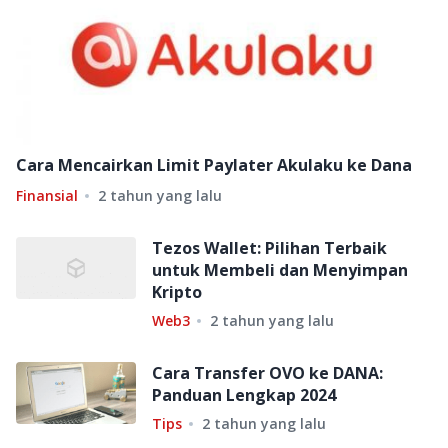
Cara Mencairkan Limit Paylater Akulaku ke Dana
Finansial
2 tahun yang lalu
Tezos Wallet: Pilihan Terbaik
untuk Membeli dan Menyimpan
Kripto
Web3
2 tahun yang lalu
Cara Transfer OVO ke DANA:
Panduan Lengkap 2024
Tips
2 tahun yang lalu