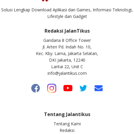
Solusi Lengkap Download Aplikasi dan Games, Informasi Teknologi,
Lifestyle dan Gadget
Redaksi JalanTikus
Gandaria 8 Office Tower
Jl. Arteri Pd. Indah No. 10,
Kec. Kby. Lama, Jakarta Selatan,
DKI Jakarta, 12240
Lantai 22, Unit C
info@jalantikus.com
Tentang Jalantikus
Tentang Kami
Redaksi