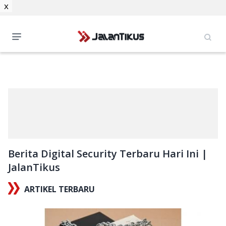
x
Berita Digital Security Terbaru Hari Ini |
JalanTikus
ARTIKEL TERBARU