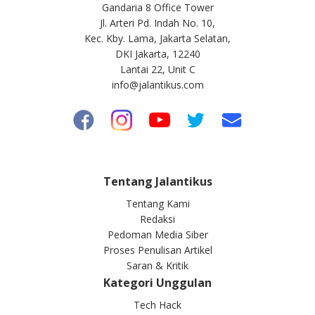
Gandaria 8 Office Tower
Jl. Arteri Pd. Indah No. 10,
Kec. Kby. Lama, Jakarta Selatan,
DKI Jakarta, 12240
Lantai 22, Unit C
info@jalantikus.com
Tentang Jalantikus
Tentang Kami
Redaksi
Pedoman Media Siber
Proses Penulisan Artikel
Saran & Kritik
Kategori Unggulan
Tech Hack