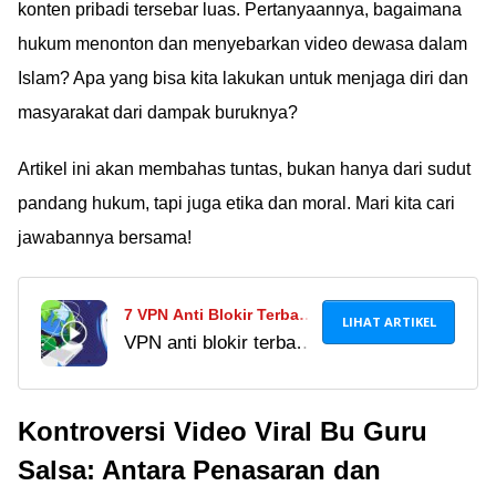
konten pribadi tersebar luas. Pertanyaannya, bagaimana
hukum menonton dan menyebarkan video dewasa dalam
Islam? Apa yang bisa kita lakukan untuk menjaga diri dan
masyarakat dari dampak buruknya?
Artikel ini akan membahas tuntas, bukan hanya dari sudut
pandang hukum, tapi juga etika dan moral. Mari kita cari
jawabannya bersama!
7 VPN Anti Blokir Terbaik
LIHAT ARTIKEL
VPN anti blokir terbaik
untuk Buka Situs yang
ini bisa buka situs
Diblokir, Selain Xnxubd
yang diblokir dengan
VPN Browser
Kontroversi Video Viral Bu Guru
mudah dan cepat.
Temukan link download
Salsa: Antara Penasaran dan
VPN dan browser