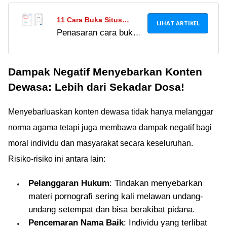
11 Cara Buka Situs
LIHAT ARTIKEL
Penasaran cara buka
Bokeh Mudah Bebas
link bokeh terbaru
Nonton Gratis Kualitas
untuk akses video
HD
Dampak Negatif Menyebarkan Konten
yang diblokir?
Waspada, ada bahaya
Dewasa: Lebih dari Sekadar Dosa!
pencurian data dan
serangan siber
Menyebarluaskan konten dewasa tidak hanya melanggar
mengintai di balik situs
norma agama tetapi juga membawa dampak negatif bagi
bokeh.
moral individu dan masyarakat secara keseluruhan.
Risiko-risiko ini antara lain:
Pelanggaran Hukum
: Tindakan menyebarkan
materi pornografi sering kali melawan undang-
undang setempat dan bisa berakibat pidana.
Pencemaran Nama Baik
: Individu yang terlibat