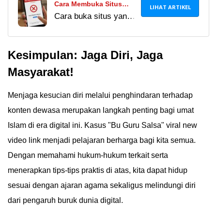
Cara Membuka Situs
LIHAT ARTIKEL
Cara buka situs yang
yang Diblokir di Google
diblokir di 2025,
Chrome Terbaru 2025
termasuk buka situs
Kesimpulan: Jaga Diri, Jaga
tanpa VPN. Temukan
metode terbaru yang
Masyarakat!
aman, praktis, dan
tetap bisa diakses di
Menjaga kesucian diri melalui penghindaran terhadap
Chrome.
konten dewasa merupakan langkah penting bagi umat
Islam di era digital ini. Kasus "Bu Guru Salsa" viral new
video link menjadi pelajaran berharga bagi kita semua.
Dengan memahami hukum-hukum terkait serta
menerapkan tips-tips praktis di atas, kita dapat hidup
sesuai dengan ajaran agama sekaligus melindungi diri
dari pengaruh buruk dunia digital.