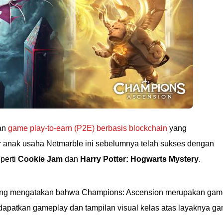
an
game play-to-earn (P2E) berbasis blockchain
yang
 anak usaha Netmarble ini sebelumnya telah sukses dengan
perti
Cookie Jam
dan
Harry Potter: Hogwarts Mystery
.
ang mengatakan bahwa Champions: Ascension merupakan gam
apatkan gameplay dan tampilan visual kelas atas layaknya g