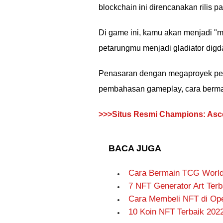
blockchain ini direncanakan rilis p
Di game ini, kamu akan menjadi "ma
petarungmu menjadi gladiator digd
Penasaran dengan megaproyek per
pembahasan gameplay, cara bermai
>>>Situs Resmi Champions: Asc
BACA JUGA
Cara Bermain TCG Worl
7 NFT Generator Art Ter
Cara Membeli NFT di Op
10 Koin NFT Terbaik 2022