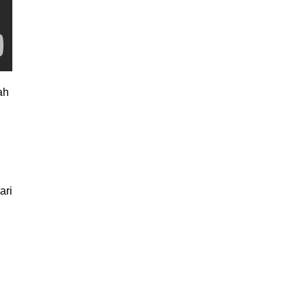
ah
ari