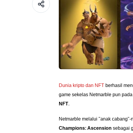
Dunia kripto dan NFT
berhasil menc
game sekelas Netmarble pun pada 
NFT
.
Netmarble melalui "anak cabang"-
Champions: Ascension
sebagai 