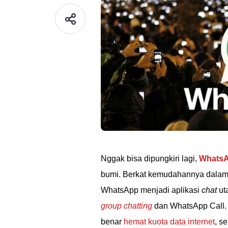
Nggak bisa dipungkiri lagi,
Whats
bumi. Berkat kemudahannya dalam 
WhatsApp menjadi aplikasi
chat
uta
group chatting
dan WhatsApp Call. 
benar
hemat kuota data internet
, s