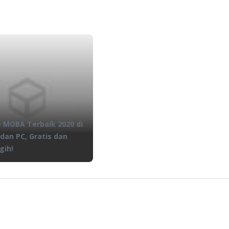
 MOBA Terbaik 2020 di
dan PC, Gratis dan
gih!