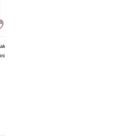
yak
ini
n