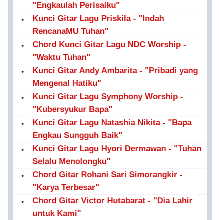
"Engkaulah Perisaiku"
Kunci Gitar Lagu Priskila - "Indah
RencanaMU Tuhan"
Chord Kunci Gitar Lagu NDC Worship -
"Waktu Tuhan"
Kunci Gitar Andy Ambarita - "Pribadi yang
Mengenal Hatiku"
Kunci Gitar Lagu Symphony Worship -
"Kubersyukur Bapa"
Kunci Gitar Lagu Natashia Nikita - "Bapa
Engkau Sungguh Baik"
Kunci Gitar Lagu Hyori Dermawan - "Tuhan
Selalu Menolongku"
Chord Gitar Rohani Sari Simorangkir -
"Karya Terbesar"
Chord Gitar Victor Hutabarat - "Dia Lahir
untuk Kami"