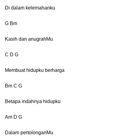
Di dalam kelemahanku
G Bm
Kasih dan anugrahMu
C D G
Membuat hidupku berharga
Bm C G
Betapa indahnya hidupku
Am D G
Dalam pertolonganMu