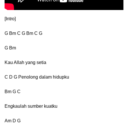
[Intro]
G Bm C G Bm C G
G Bm
Kau Allah yang setia
C D G Penolong dalam hidupku
Bm G C
Engkaulah sumber kuatku
Am D G