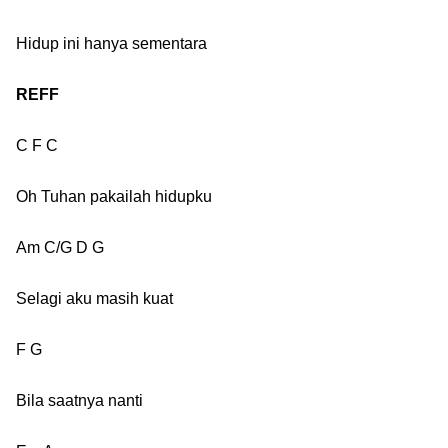
Hidup ini hanya sementara
REFF
C F C
Oh Tuhan pakailah hidupku
Am C/G D G
Selagi aku masih kuat
F G
Bila saatnya nanti