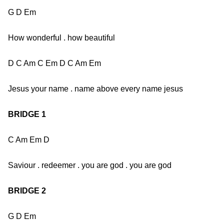
G D Em
How wonderful . how beautiful
D C Am C Em D C Am Em
Jesus your name . name above every name jesus
BRIDGE 1
C Am Em D
Saviour . redeemer . you are god . you are god
BRIDGE 2
G D Em