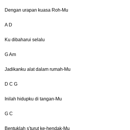
Dengan urapan kuasa Roh-Mu
A D
Ku dibaharui selalu
G Am
Jadikanku alat dalam rumah-Mu
D C G
Inilah hidupku di tangan-Mu
G C
Bentuklah s'turut ke-hendak-Mu