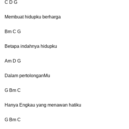
C D G
Membuat hidupku berharga
Bm C G
Betapa indahnya hidupku
Am D G
Dalam pertolonganMu
G Bm C
Hanya Engkau yang menawan hatiku
G Bm C