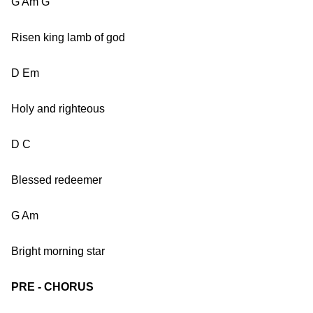
G Am G
Risen king lamb of god
D Em
Holy and righteous
D C
Blessed redeemer
G Am
Bright morning star
PRE - CHORUS