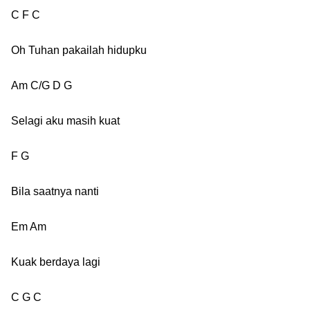
C F C
Oh Tuhan pakailah hidupku
Am C/G D G
Selagi aku masih kuat
F G
Bila saatnya nanti
Em Am
Kuak berdaya lagi
C G C