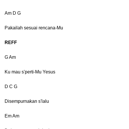
Am D G
Pakailah sesuai rencana-Mu
REFF
G Am
Ku mau s'perti-Mu Yesus
D C G
Disempurnakan s'lalu
Em Am