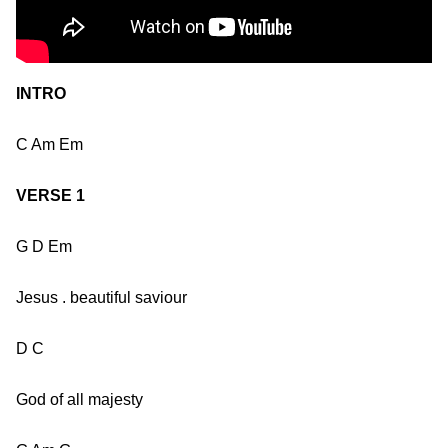
INTRO
C Am Em
VERSE 1
G D Em
Jesus . beautiful saviour
D C
God of all majesty