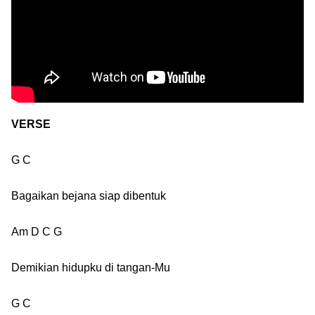
VERSE
G C
Bagaikan bejana siap dibentuk
Am D C G
Demikian hidupku di tangan-Mu
G C