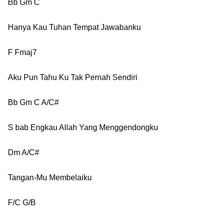
Bb Gm C
Hanya Kau Tuhan Tempat Jawabanku
F Fmaj7
Aku Pun Tahu Ku Tak Pernah Sendiri
Bb Gm C A/C#
S bab Engkau Allah Yang Menggendongku
Dm A/C#
Tangan-Mu Membelaiku
F/C G/B