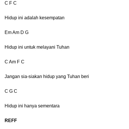
C F C
Hidup ini adalah kesempatan
Em Am D G
Hidup ini untuk melayani Tuhan
C Am F C
Jangan sia-siakan hidup yang Tuhan beri
C G C
Hidup ini hanya sementara
REFF