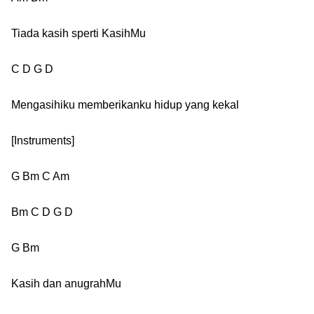
Tiada kasih sperti KasihMu
C D G D
Mengasihiku memberikanku hidup yang kekal
[Instruments]
G Bm C Am
Bm C D G D
G Bm
Kasih dan anugrahMu