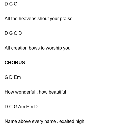
D G C
All the heavens shout your praise
D G C D
All creation bows to worship you
CHORUS
G D Em
How wonderful . how beautiful
D C G Am Em D
Name above every name . exalted high