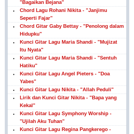
"Bagaikan Bejana"
Chord Lagu Rohani Nikita - "Janjimu
Seperti Fajar"
Chord Gitar Gaby Bettay - "Penolong dalam
Hidupku"
Kunci Gitar Lagu Maria Shandi - "Mujizat
Itu Nyata"
Kunci Gitar Lagu Maria Shandi - "Sentuh
Hatiku"
Kunci Gitar Lagu Angel Pieters - "Doa
Yabes"
Kunci Gitar Lagu Nikita - "Allah Peduli"
Lirik dan Kunci Gitar Nikita - "Bapa yang
Kekal"
Kunci Gitar Lagu Symphony Worship -
"Ujilah Aku Tuhan"
Kunci Gitar Lagu Regina Pangkerego -