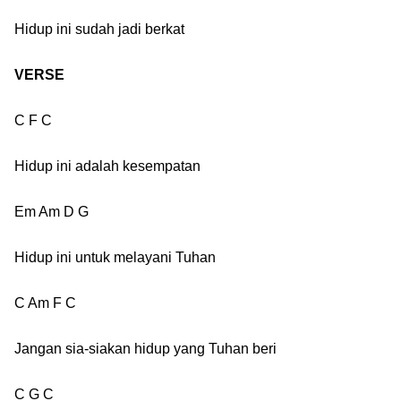
Hidup ini sudah jadi berkat
VERSE
C F C
Hidup ini adalah kesempatan
Em Am D G
Hidup ini untuk melayani Tuhan
C Am F C
Jangan sia-siakan hidup yang Tuhan beri
C G C