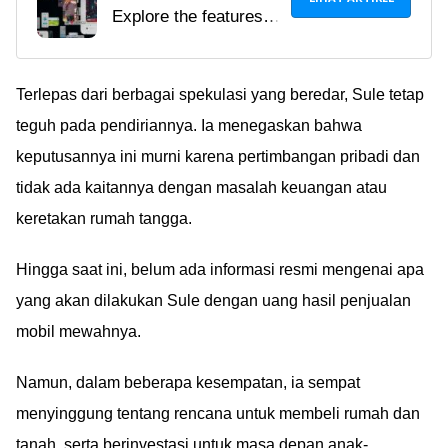
Explore the features
Detector Datasheet XNX
and capabilities of the
Digital
XNX Honeywell Gas
Detector datasheet
Terlepas dari berbagai spekulasi yang beredar, Sule tetap
xnx digital. Learn
teguh pada pendiriannya. Ia menegaskan bahwa
about its key features,
keputusannya ini murni karena pertimbangan pribadi dan
technical
tidak ada kaitannya dengan masalah keuangan atau
specifications, price,
keretakan rumah tangga.
and availability.
Hingga saat ini, belum ada informasi resmi mengenai apa
yang akan dilakukan Sule dengan uang hasil penjualan
mobil mewahnya.
Namun, dalam beberapa kesempatan, ia sempat
menyinggung tentang rencana untuk membeli rumah dan
tanah, serta berinvestasi untuk masa depan anak-