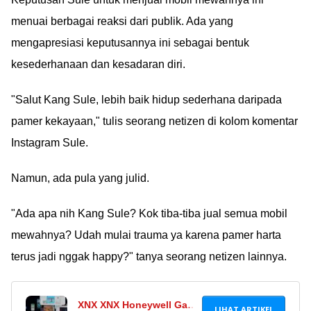
Penasaran gimana
menuai berbagai reaksi dari publik. Ada yang
wujudnya? Simak di
mengapresiasi keputusannya ini sebagai bentuk
sini Ã°ÂÂÂÃ°ÂÂÂ»
kesederhanaan dan kesadaran diri.
"Salut Kang Sule, lebih baik hidup sederhana daripada
pamer kekayaan," tulis seorang netizen di kolom komentar
Instagram Sule.
Namun, ada pula yang julid.
"Ada apa nih Kang Sule? Kok tiba-tiba jual semua mobil
mewahnya? Udah mulai trauma ya karena pamer harta
terus jadi nggak happy?" tanya seorang netizen lainnya.
XNX XNX Honeywell Gas
LIHAT ARTIKEL