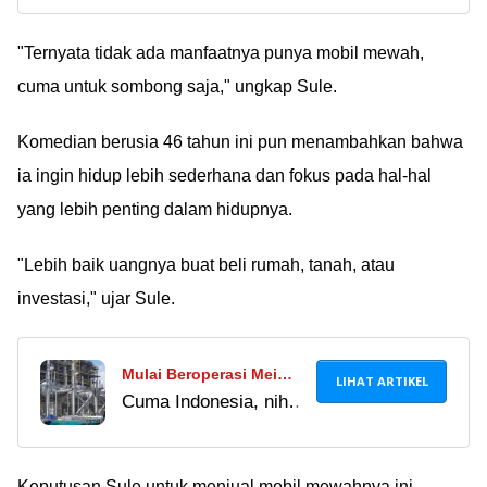
viral yang beredar luas
dengan Kontennya!
di internet. Ketahui
"Ternyata tidak ada manfaatnya punya mobil mewah,
juga risiko dari cara
cuma untuk sombong saja," ungkap Sule.
nonton bokeh di
Telegram sebelum data
Komedian berusia 46 tahun ini pun menambahkan bahwa
pribadimu dicuri
ia ingin hidup lebih sederhana dan fokus pada hal-hal
yang lebih penting dalam hidupnya.
"Lebih baik uangnya buat beli rumah, tanah, atau
investasi," ujar Sule.
Mulai Beroperasi Mei
LIHAT ARTIKEL
Cuma Indonesia, nih,
2024, Inilah Wujud Pabrik
yang punya pabrik
Tembaga Terbesar Dunia
pengolahan tembaga
Milik Indonesia
terbesar di dunia.
Keputusan Sule untuk menjual mobil mewahnya ini