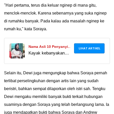
"Hari pertama, terus dia keluar nginep di mana gitu,
menclok-menclok. Karena sebenarnya yang suka nginep
di rumahku banyak. Pada kalau ada masalah nginep ke
rumah ku," kata Soraya.
Nama Asli 10 Penyanyi
LIHAT ARTIKEL
Kayak kebanyakan
Dangdut yang Jarang
artis lain, penyanyi
Diketahui, Banyak yang
dangdut ini lebih
Beda Jauh!
dikenal dengan nama
Selain itu, Dewi juga mengungkap bahwa Soraya pernah
panggungnya. Nama
terlibat perselingkuhan dengan artis lain yang sudah
asli mereka ternyata
beristri, bahkan sempat dilaporkan oleh istri sah. Tengku
beda jauh dan susah
Dewi mengaku memiliki banyak bukti terkait hubungan
ditebak!
suaminya dengan Soraya yang telah berlangsung lama. Ia
juga mendapatkan bukti bahwa Soraya dan Andrew