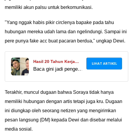
memiliki akun palsu untuk berkomunikasi.
"Yang nggak habis pikir circlenya bapake pada tahu
hubungan mereka udah lama dan ngelindungi. Sampai ini
pere punya fake acc buat pacaran berdua," ungkap Dewi.
Hasil 20 Tahun Kerja
LIHAT ARTIKEL
Baca gini jadi pengen
dengan Raffi Ahmad,
join juga gak sih?
Kini Merry Punya Rumah
Menurut
Mewah, Sawah, hingga
penerawangan mimin,
Terakhir, muncul dugaan bahwa Soraya tidak hanya
Tambak Udang!
abis ini bakal pada
memiliki hubungan dengan artis tetapi juga kru. Dugaan
komen minta loker di
ini diungkap oleh seorang netizen yang mengirimkan
RANS
pesan langsung (DM) kepada Dewi dan disebar melalui
akwoakowakowkow
media sosial.