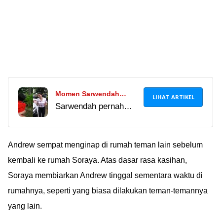
Momen Sarwendah
LIHAT ARTIKEL
Sarwendah pernah
Hadiahkan Mobil Mewah
memberi Onyo hadiah
untuk Bertrand Peto,
ultah berupa mobil
Ekspresi Bengong
mewah. Di sini, wajah
Andrew sempat menginap di rumah teman lain sebelum
Ruben Onsu Disorot
bengong Ruben Onsu
kembali ke rumah Soraya. Atas dasar rasa kasihan,
disorot netizen. Kaget
Soraya membiarkan Andrew tinggal sementara waktu di
kali ya, hadiahnya
rumahnya, seperti yang biasa dilakukan teman-temannya
mahal amat??
yang lain.