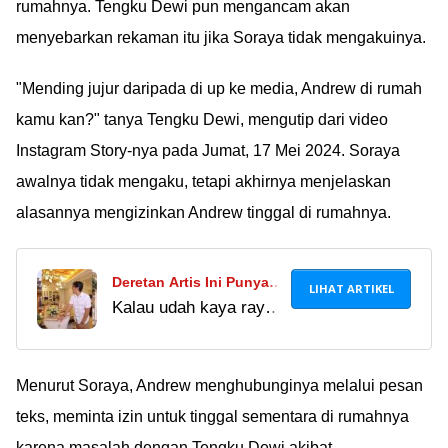
rumahnya. Tengku Dewi pun mengancam akan
menyebarkan rekaman itu jika Soraya tidak mengakuinya.
"Mending jujur daripada di up ke media, Andrew di rumah
kamu kan?" tanya Tengku Dewi, mengutip dari video
Instagram Story-nya pada Jumat, 17 Mei 2024. Soraya
awalnya tidak mengaku, tetapi akhirnya menjelaskan
alasannya mengizinkan Andrew tinggal di rumahnya.
Deretan Artis Ini Punya
LIHAT ARTIKEL
Kalau udah kaya raya
Rumah Berlapis Emas,
emang gini ya, rumah
Langit-langit Andre
aja lapis emas. Kalau
Taulany Pakai Emas 22
mimin sih adanya
Menurut Soraya, Andrew menghubunginya melalui pesan
Karat!
Emas Budi, Emas
teks, meminta izin untuk tinggal sementara di rumahnya
Rizki, Emas Yanto....
karena masalah dengan Tengku Dewi akibat