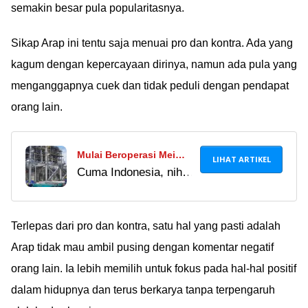
semakin besar pula popularitasnya.
pribadimu dicuri
Sikap Arap ini tentu saja menuai pro dan kontra. Ada yang
kagum dengan kepercayaan dirinya, namun ada pula yang
menganggapnya cuek dan tidak peduli dengan pendapat
orang lain.
Mulai Beroperasi Mei
LIHAT ARTIKEL
Cuma Indonesia, nih,
2024, Inilah Wujud Pabrik
yang punya pabrik
Tembaga Terbesar Dunia
pengolahan tembaga
Milik Indonesia
terbesar di dunia.
Terlepas dari pro dan kontra, satu hal yang pasti adalah
Penasaran gimana
Arap tidak mau ambil pusing dengan komentar negatif
wujudnya? Simak di
orang lain. Ia lebih memilih untuk fokus pada hal-hal positif
sini Ã°ÂÂÂÃ°ÂÂÂ»
dalam hidupnya dan terus berkarya tanpa terpengaruh