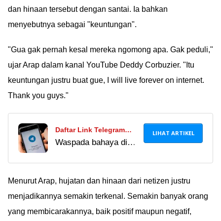
dan hinaan tersebut dengan santai. Ia bahkan
menyebutnya sebagai "keuntungan".
"Gua gak pernah kesal mereka ngomong apa. Gak peduli,"
ujar Arap dalam kanal YouTube Deddy Corbuzier. "Itu
keuntungan justru buat gue, I will live forever on internet.
Thank you guys."
Daftar Link Telegram
LIHAT ARTIKEL
Waspada bahaya di
Pemersatu Bangsa
balik link Telegram
Terbaru 2024, Hati-Hati
viral yang beredar luas
dengan Kontennya!
di internet. Ketahui
Menurut Arap, hujatan dan hinaan dari netizen justru
juga risiko dari cara
menjadikannya semakin terkenal. Semakin banyak orang
nonton bokeh di
yang membicarakannya, baik positif maupun negatif,
Telegram sebelum data