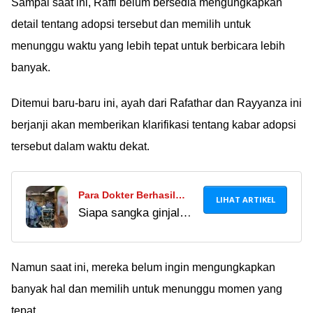
Sampai saat ini, Raffi belum bersedia mengungkapkan
detail tentang adopsi tersebut dan memilih untuk
menunggu waktu yang lebih tepat untuk berbicara lebih
banyak.
Ditemui baru-baru ini, ayah dari Rafathar dan Rayyanza ini
berjanji akan memberikan klarifikasi tentang kabar adopsi
tersebut dalam waktu dekat.
Para Dokter Berhasil
LIHAT ARTIKEL
Siapa sangka ginjal
Cangkok Ginjal Babi ke
babi ternyata bisa jadi
Manusia, Begini
obat buat penyakit
Dampaknya ke Pasien
gagal ginjal kronis
Namun saat ini, mereka belum ingin mengungkapkan
manusia. Tapi aneh
banyak hal dan memilih untuk menunggu momen yang
nggak, ya, rasanya?
tepat.