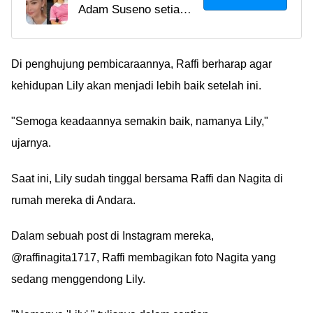
Adam Suseno setia
Inul Daratista dan Adam
mendukung karir
Suseno, Ternyata Sudah
dangdut Inul meski
Pacaran Sejak SMP!
orangtuanya tidak
Di penghujung pembicaraannya, Raffi berharap agar
setuju. Bahkan dulu
kehidupan Lily akan menjadi lebih baik setelah ini.
Adam pernah minjemin
uang ke Inul untuk beli
"Semoga keadaannya semakin baik, namanya Lily,"
tanah! So sweet
ujarnya.
banget!
Saat ini, Lily sudah tinggal bersama Raffi dan Nagita di
rumah mereka di Andara.
Dalam sebuah post di Instagram mereka,
@raffinagita1717, Raffi membagikan foto Nagita yang
sedang menggendong Lily.