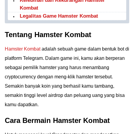
Kelebihan dan Kekurangan Hamster
Kombat
Legalitas Game Hamster Kombat
Tentang Hamster Kombat
Hamster Kombat
adalah sebuah game dalam bentuk bot di
platform Telegram. Dalam game ini, kamu akan berperan
sebagai pemilik hamster yang harus menambang
cryptocurrency dengan meng-klik hamster tersebut.
Semakin banyak koin yang berhasil kamu tambang,
semakin tinggi level airdrop dan peluang uang yang bisa
kamu dapatkan.
Cara Bermain Hamster Kombat