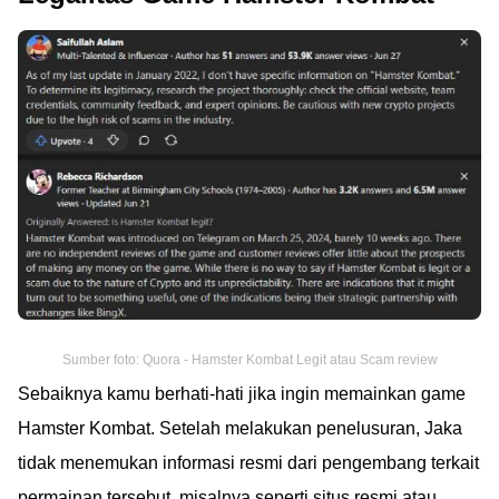
Sumber foto: Quora - Hamster Kombat Legit atau Scam review
Sebaiknya kamu berhati-hati jika ingin memainkan game
Hamster Kombat. Setelah melakukan penelusuran, Jaka
tidak menemukan informasi resmi dari pengembang terkait
permainan tersebut, misalnya seperti situs resmi atau