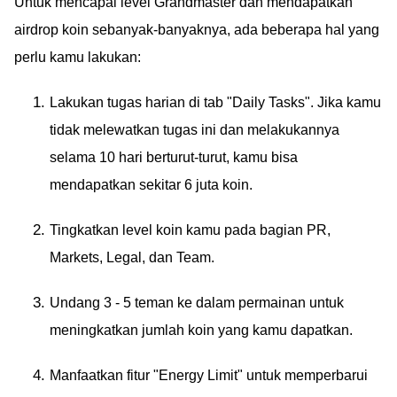
Untuk mencapai level Grandmaster dan mendapatkan
airdrop koin sebanyak-banyaknya, ada beberapa hal yang
perlu kamu lakukan:
Lakukan tugas harian di tab "Daily Tasks". Jika kamu
tidak melewatkan tugas ini dan melakukannya
selama 10 hari berturut-turut, kamu bisa
mendapatkan sekitar 6 juta koin.
Tingkatkan level koin kamu pada bagian PR,
Markets, Legal, dan Team.
Undang 3 - 5 teman ke dalam permainan untuk
meningkatkan jumlah koin yang kamu dapatkan.
Manfaatkan fitur "Energy Limit" untuk memperbarui