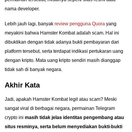
nama developer.
Lebih jauh lagi, banyak
review pengguna Quora
yang
meyakini bahwa Hamster Kombat adalah scam. Hal ini
dibuktikan dengan tidak adanya bukti pembayaran dari
platform tersebut, serta terdapat indikasi pertukaran uang
dengan kripto. Mata uang kripto sendiri masih dianggap
tidak sah di banyak negara.
Akhir Kata
Jadi, apakah Hamster Kombat legit atau scam? Meski
sangat viral di berbagai negara, permainan Telegram
crypto ini
masih tidak jelas identitas pengembang atau
situs resminya, serta belum menyediakan bukti-bukti