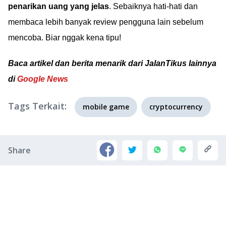
penarikan uang yang jelas
. Sebaiknya hati-hati dan
membaca lebih banyak review pengguna lain sebelum
mencoba. Biar nggak kena tipu!
Baca artikel dan berita menarik dari JalanTikus lainnya
di
Google News
Tags Terkait:
mobile game
cryptocurrency
Share