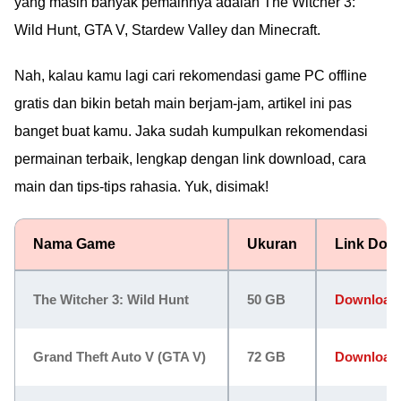
yang masih banyak pemainnya adalah The Witcher 3:
Wild Hunt, GTA V, Stardew Valley dan Minecraft.
Nah, kalau kamu lagi cari rekomendasi game PC offline
gratis dan bikin betah main berjam-jam, artikel ini pas
banget buat kamu. Jaka sudah kumpulkan rekomendasi
permainan terbaik, lengkap dengan link download, cara
main dan tips-tips rahasia. Yuk, disimak!
Nama Game
Ukuran
Link Dow
The Witcher 3: Wild Hunt
50 GB
Download
Grand Theft Auto V (GTA V)
72 GB
Download