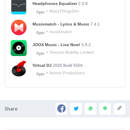
Headphones Equalizer
2.0.8
ManyThingsDev
Apps
Musixmatch - Lyrics & Music
7.4.1
musiXmatch
Apps
JOOX Music - Live Now!
5.5.2
Tencent Mobility Limited
Apps
Virtual DJ
2020 Build 5504
Atomix Productions
Apps
Share