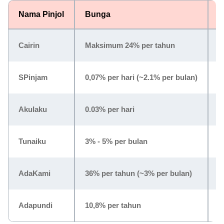
Nama Pinjol
Bunga
T
Cairin
Maksimum 24% per tahun
9
SPinjam
0,07% per hari (~2.1% per bulan)
2
Akulaku
0.03% per hari
H
Tunaiku
3% - 5% per bulan
6
AdaKami
36% per tahun (~3% per bulan)
3
Adapundi
10,8% per tahun
3