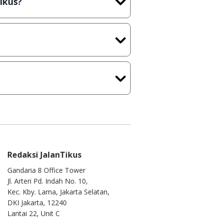
ikus?
plikasi/Games, Deskripsi serta
 masih melakukan upload-
tercapai dalam waktu yang
kamu ke
info@jalantikus.com
Redaksi JalanTikus
Gandaria 8 Office Tower
Jl. Arteri Pd. Indah No. 10,
Kec. Kby. Lama, Jakarta Selatan,
DKI Jakarta, 12240
Lantai 22, Unit C