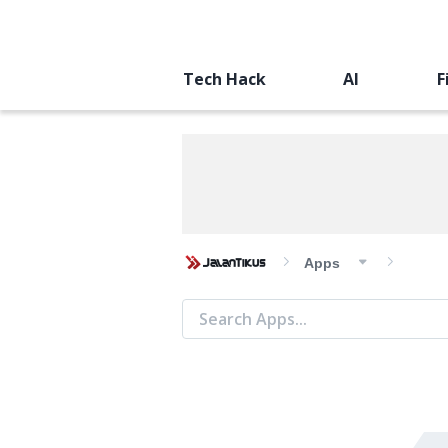
Tech Hack
AI
F
Apps