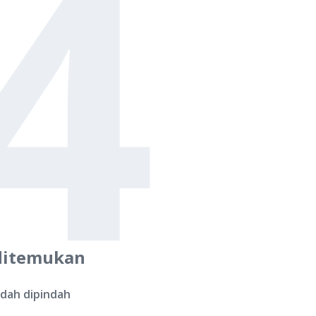
4
ditemukan
udah dipindah