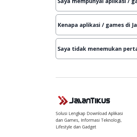
Saya mempunyai aplikasi / ga
aslinya.
Tentu saja bisa. Silahkan kirim 
Lampiran File instalasi / (APK) j
Kenapa aplikasi / games di J
Demi menjaga kualitas aplikasi 
download secara manual, sehing
Saya tidak menemukan perta
singkat.
Kami dengan senang hati menja
Solusi Lengkap Download Aplikasi
dan Games, Informasi Teknologi,
Lifestyle dan Gadget