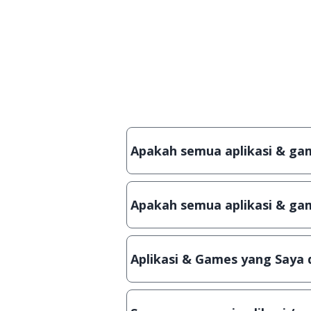
Apakah semua aplikasi & game
Ya, JalanTikus hanya membagikan 
crack, patch atau semacamnya.
Apakah semua aplikasi & gam
Ya, JalanTikus selalu melakukan
aplikasi atau games, sehingga bi
Aplikasi & Games yang Saya 
Meskipun dibagikan secara grat
hanya bisa digunakan dalam jan