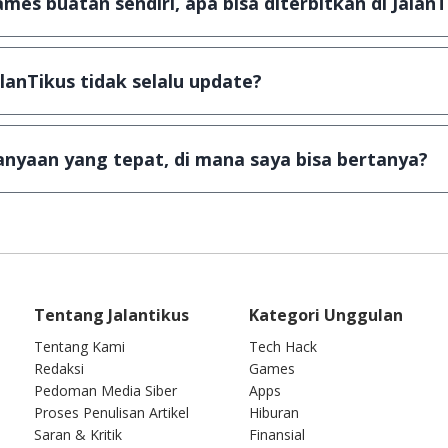
mes buatan sendiri, apa bisa diterbitkan di JalanT
email ke
info@jalantikus.com
dengan menyertakan Nama A
ika Android
alanTikus tidak selalu update?
dan games yang ada di JalanTikus, hingga saat ini kita
ga kuota sebesar ribuan aplikasi & games tidak dapat 
nyaan yang tepat, di mana saya bisa bertanya?
wab setiap pertanyaan yang masuk. Kirim pertanyaan 
Tentang Jalantikus
Kategori Unggulan
Tentang Kami
Tech Hack
Redaksi
Games
Pedoman Media Siber
Apps
Proses Penulisan Artikel
Hiburan
Saran & Kritik
Finansial