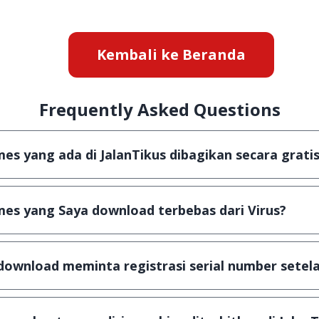
Kembali ke Beranda
Frequently Asked Questions
s yang ada di JalanTikus dibagikan secara gratis
aplikasi & games yang gratis (Freeware) dan legal, dala
es yang Saya download terbebas dari Virus?
 scanning dengan 3 jenis Antivirus (Kaspersky, AVG & Av
sa dijamin 100% terbebas dari virus.
download meminta registrasi serial number setela
is, namun ada beberapa aplikasi & games yang dibagika
gka waktu tertentu dan jika ingin lanjut menggunakann