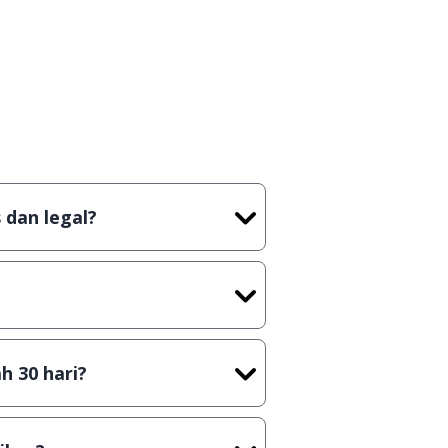
 dan legal?
m artian tidak (bajakan) hasil
ast) sebelum menerbitkan suatu
h 30 hari?
n secara Shareware, dalam arti
ya kamu harus membeli lisensi