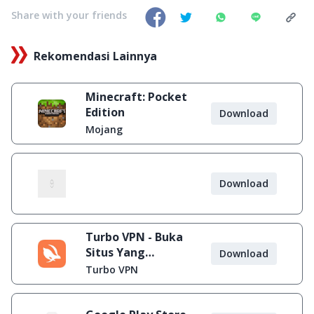
Share with your friends
Rekomendasi Lainnya
Minecraft: Pocket
Edition
Download
Mojang
Download
Turbo VPN - Buka
Situs Yang
Download
Diblokir
Turbo VPN