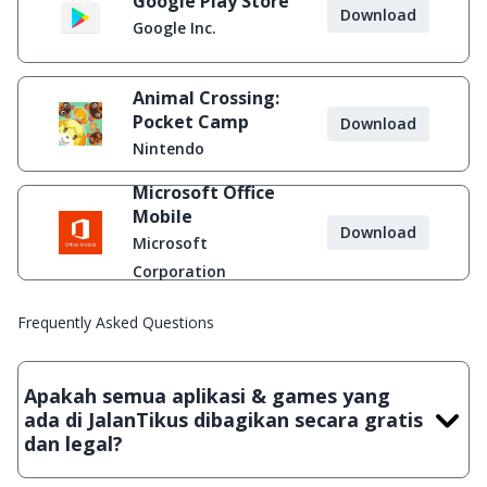
Google Play Store
Download
Google Inc.
Animal Crossing:
Pocket Camp
Download
Nintendo
Microsoft Office
Mobile
Download
Microsoft
Corporation
Frequently Asked Questions
Apakah semua aplikasi & games yang
ada di JalanTikus dibagikan secara gratis
dan legal?
Ya, JalanTikus hanya membagikan aplikasi & games yang