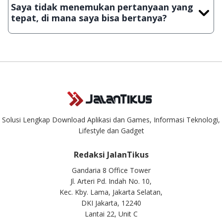
Saya tidak menemukan pertanyaan yang
download secara manual, sehingga kuota sebesar ribuan
tepat, di mana saya bisa bertanya?
aplikasi & games tidak dapat tercapai dalam waktu yang
singkat.
Kami dengan senang hati menjawab setiap pertanyaan yang
masuk. Kirim pertanyaan kamu ke
info@jalantikus.com
Solusi Lengkap Download Aplikasi dan Games, Informasi Teknologi,
Lifestyle dan Gadget
Redaksi JalanTikus
Gandaria 8 Office Tower
Jl. Arteri Pd. Indah No. 10,
Kec. Kby. Lama, Jakarta Selatan,
DKI Jakarta, 12240
Lantai 22, Unit C