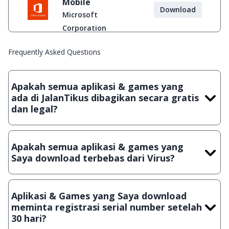
Mobile
Download
Microsoft
Corporation
Frequently Asked Questions
Apakah semua aplikasi & games yang
ada di JalanTikus dibagikan secara gratis
dan legal?
Ya, JalanTikus hanya membagikan aplikasi & games yang
gratis (Freeware) dan legal, dalam artian tidak (bajakan) hasil
Apakah semua aplikasi & games yang
crack, patch atau semacamnya.
Saya download terbebas dari Virus?
Ya, JalanTikus selalu melakukan scanning dengan 3 jenis
Antivirus (Kaspersky, AVG & Avast) sebelum menerbitkan
Aplikasi & Games yang Saya download
suatu aplikasi atau games, sehingga bisa dijamin 100%
meminta registrasi serial number setelah
terbebas dari virus.
30 hari?