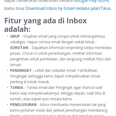
dapat melakukan download melalui
Google Play Store
,
kamu bisa
Download Inbox by Gmail melalui jalanTikus
.
Fitur yang ada di Inbox
adalah:
GRUP
- Grupkan email yang serupa untuk menanganinya
sekaligus. Hapus semua email dengan sekali ketuk.-
SOROTAN
- Dapatkan informasi terpenting tanpa membuka
pesan.
Check-in
untuk penerbangan, melihat informasi
pengiriman untuk pembelian, dan langsung melihat foto dari
teman.
PENGINGAT
- Lebih dari sekadar email. Tambahkan
Pengingat sehingga kamu dapat menyelesaikan email
penting di kotak masuk.
TUNDA
- Tunda email dan Pengingat agar muncul saat
kamu siap menyelesaikannya. Minggu depan, saat tiba di
rumah, atau kapan pun sesuka kamu.
PENELUSURAN
- Inbox membantu menemukan hal yang
kamu perlukan mulai dari jadwal penerbangan mendatang
hingga alamat teman tanpa mencari di tumpukan pesan.