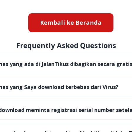
Kembali ke Beranda
Frequently Asked Questions
s yang ada di JalanTikus dibagikan secara gratis
aplikasi & games yang gratis (Freeware) dan legal, dala
es yang Saya download terbebas dari Virus?
 scanning dengan 3 jenis Antivirus (Kaspersky, AVG & Av
sa dijamin 100% terbebas dari virus.
download meminta registrasi serial number setela
is, namun ada beberapa aplikasi & games yang dibagika
gka waktu tertentu dan jika ingin lanjut menggunakann