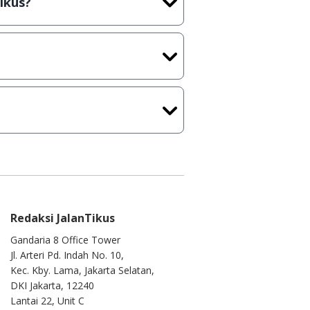
ikus?
plikasi/Games, Deskripsi serta
 masih melakukan upload-
tercapai dalam waktu yang
kamu ke
info@jalantikus.com
Redaksi JalanTikus
Gandaria 8 Office Tower
Jl. Arteri Pd. Indah No. 10,
Kec. Kby. Lama, Jakarta Selatan,
DKI Jakarta, 12240
Lantai 22, Unit C