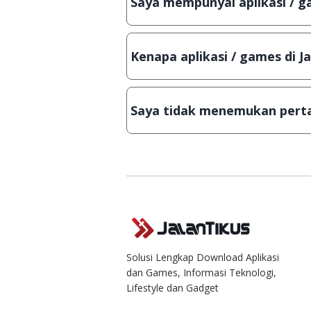
Saya mempunyai aplikasi / ga
aslinya.
Tentu saja bisa. Silahkan kirim 
Lampiran File instalasi / (APK) j
Kenapa aplikasi / games di J
Demi menjaga kualitas aplikasi 
download secara manual, sehing
Saya tidak menemukan perta
singkat.
Kami dengan senang hati menja
Solusi Lengkap Download Aplikasi
dan Games, Informasi Teknologi,
Lifestyle dan Gadget