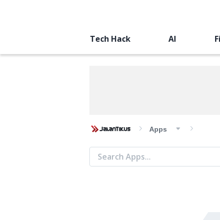
Tech Hack
AI
F
Apps