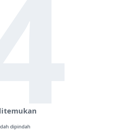
4
ditemukan
udah dipindah