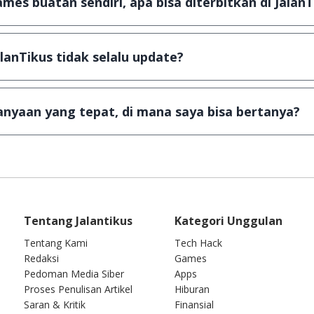
mes buatan sendiri, apa bisa diterbitkan di JalanT
email ke
info@jalantikus.com
dengan menyertakan Nama A
ika Android
alanTikus tidak selalu update?
dan games yang ada di JalanTikus, hingga saat ini kita
ga kuota sebesar ribuan aplikasi & games tidak dapat 
nyaan yang tepat, di mana saya bisa bertanya?
wab setiap pertanyaan yang masuk. Kirim pertanyaan 
Tentang Jalantikus
Kategori Unggulan
Tentang Kami
Tech Hack
Redaksi
Games
Pedoman Media Siber
Apps
Proses Penulisan Artikel
Hiburan
Saran & Kritik
Finansial