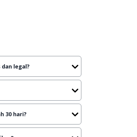
 dan legal?
m artian tidak (bajakan) hasil
ast) sebelum menerbitkan suatu
h 30 hari?
n secara Shareware, dalam arti
ya kamu harus membeli lisensi