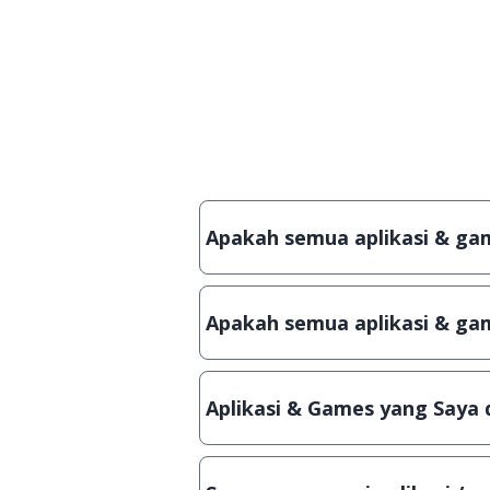
Apakah semua aplikasi & game
Ya, JalanTikus hanya membagikan 
crack, patch atau semacamnya.
Apakah semua aplikasi & gam
Ya, JalanTikus selalu melakukan
aplikasi atau games, sehingga bi
Aplikasi & Games yang Saya 
Meskipun dibagikan secara grat
hanya bisa digunakan dalam jan