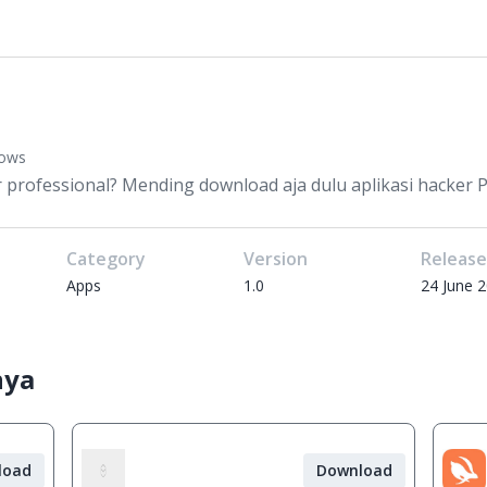
dows
 professional? Mending download aja dulu aplikasi hacker PC
Category
Version
Releas
Apps
1.0
24 June 
nya
load
Download