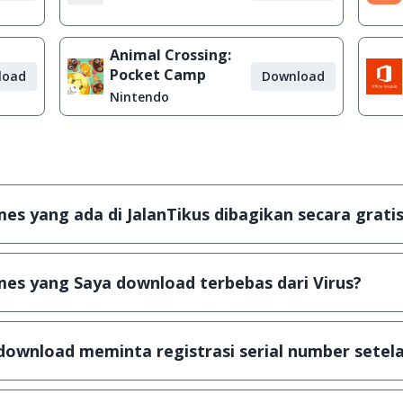
Animal Crossing:
Pocket Camp
load
Download
Nintendo
s yang ada di JalanTikus dibagikan secara gratis
plikasi & games yang gratis (Freeware) dan legal, dalam ar
es yang Saya download terbebas dari Virus?
scanning dengan 3 jenis Antivirus (Kaspersky, AVG & Avas
a dijamin 100% terbebas dari virus.
download meminta registrasi serial number setela
, namun ada beberapa aplikasi & games yang dibagikan se