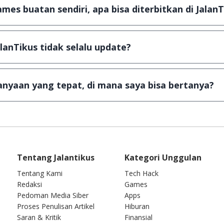
u tertentu dan jika ingin lanjut menggunakannya kamu ha
mes buatan sendiri, apa bisa diterbitkan di JalanT
ail ke
info@jalantikus.com
dengan menyertakan Nama Apli
a Android
alanTikus tidak selalu update?
an games yang ada di JalanTikus, hingga saat ini kita mas
besar ribuan aplikasi & games tidak dapat tercapai dalam
nyaan yang tepat, di mana saya bisa bertanya?
ab setiap pertanyaan yang masuk. Kirim pertanyaan kam
Tentang Jalantikus
Kategori Unggulan
Tentang Kami
Tech Hack
Redaksi
Games
Pedoman Media Siber
Apps
Proses Penulisan Artikel
Hiburan
Saran & Kritik
Finansial