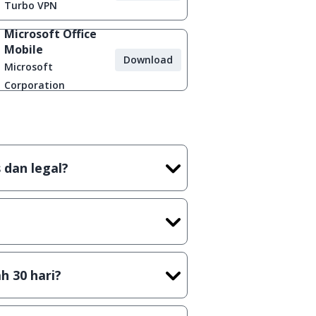
Diblokir
Turbo VPN
Microsoft Office
Mobile
Download
Microsoft
Corporation
 dan legal?
tian tidak (bajakan) hasil crack,
t) sebelum menerbitkan suatu
h 30 hari?
cara Shareware, dalam arti hanya