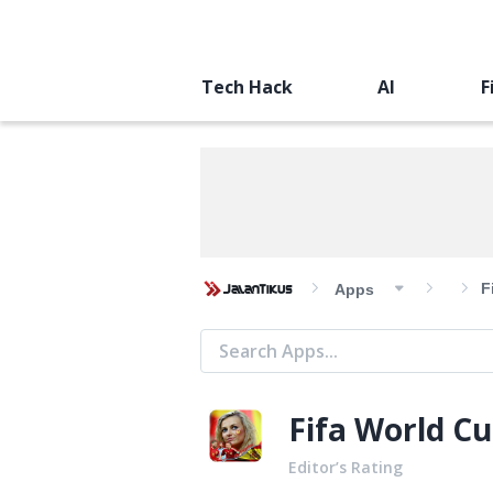
Tech Hack
AI
F
F
Apps
Fifa World Cu
Editor’s Rating