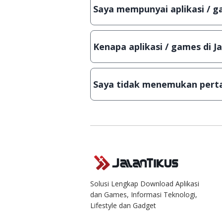
bisa digunakan dalam jangka wakt
Saya mempunyai aplikasi / ga
Tentu saja bisa. Silahkan kirim em
Lampiran File instalasi / (APK) jik
Kenapa aplikasi / games di J
Demi menjaga kualitas aplikasi d
secara manual, sehingga kuota se
Saya tidak menemukan perta
Kami dengan senang hati menjaw
Solusi Lengkap Download Aplikasi
dan Games, Informasi Teknologi,
Lifestyle dan Gadget