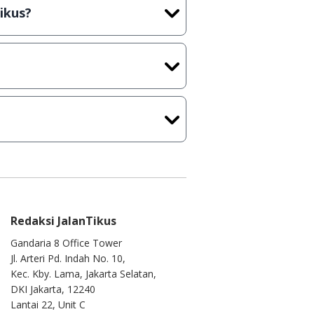
rus membeli lisensi aslinya.
ikus?
kasi/Games, Deskripsi serta
ih melakukan upload-download
 waktu yang singkat.
u ke
info@jalantikus.com
Redaksi JalanTikus
Gandaria 8 Office Tower
Jl. Arteri Pd. Indah No. 10,
Kec. Kby. Lama, Jakarta Selatan,
DKI Jakarta, 12240
Lantai 22, Unit C