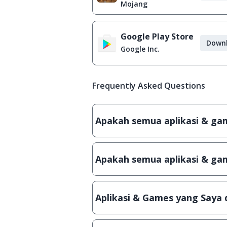
Mojang
Google Play Store
Down
Google Inc.
Frequently Asked Questions
Apakah semua aplikasi & game
Ya, JalanTikus hanya membagikan a
patch atau semacamnya.
Apakah semua aplikasi & gam
Ya, JalanTikus selalu melakukan 
aplikasi atau games, sehingga bis
Aplikasi & Games yang Saya 
Meskipun dibagikan secara gratis